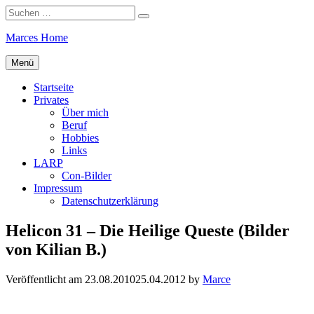
Suchen
Suchen
nach:
Zum
Marces Home
Inhalt
springen
Menü
Startseite
Privates
Über mich
Beruf
Hobbies
Links
LARP
Con-Bilder
Impressum
Datenschutzerklärung
Helicon 31 – Die Heilige Queste (Bilder
von Kilian B.)
Veröffentlicht am
23.08.2010
25.04.2012
by
Marce